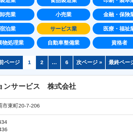
製造業
食品製造業
印刷・製本
卸売業
小売業
金融・保険
宿泊業
サービス業
医療・福祉
棄物処理業
自動車整備業
資格者
 前ページ
1
2
…
6
次ページ »
最終ページ
ョンサービス 株式会社
覇市東町20-7-206
434
436