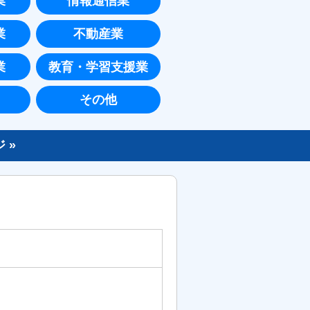
業
情報通信業
業
不動産業
業
教育・学習支援業
その他
 »