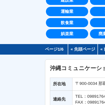
建設業
運輸業
飲食業
娯楽業
廃
ページ1/6
« 先頭ページ
«
沖縄コミュニケーシ
〒900-0034 那
所在地
TEL：0989176
連絡先
FAX：0989176